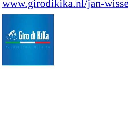
www.girodikika.nl/jan-wiss