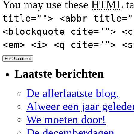
You may use these
HTML
ta
title=""> <abbr title="
<blockquote cite=""> <c
<em> <i> <q cite=""> <s
Laatste berichten
De allerlaatste blog.
Alweer een jaar geled
We moeten door!
De decemberdagen