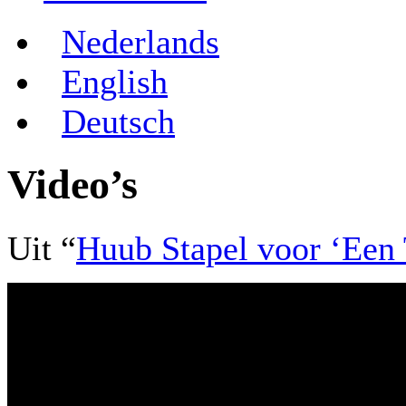
Nederlands
English
Deutsch
Video’s
Uit “
Huub Stapel voor ‘Een